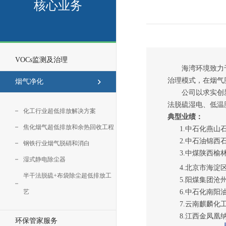
核心业务
VOCs监测及治理
海湾环境致力于服
治理模式，在烟气
烟气净化
公司以求实创新、
法脱硫湿电、低温
化工行业超低排放解决方案
典型业绩：
焦化烟气超低排放和余热回收工程
1.中石化燕山石
2.中石油锦西石化热电
钢铁行业烟气脱硝和消白
3.中煤陕西榆林能
湿式静电除尘器
4.北京市海淀区环
半干法脱硫+布袋除尘超低排放工
5.阳煤集团沧州
6.中石化南阳油田
艺
7.云南麒麟化工
8.江西金凤凰纳
环保管家服务